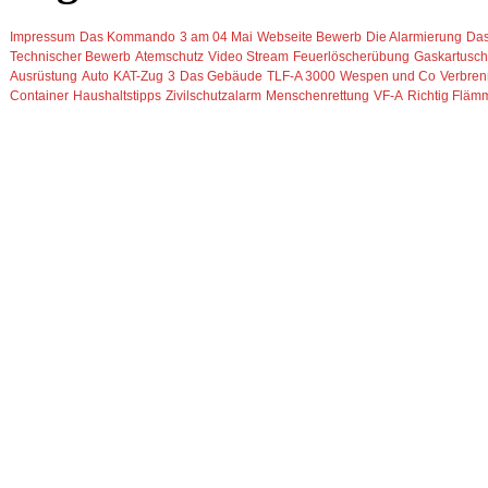
Impressum
Das Kommando
3 am 04 Mai
Webseite Bewerb
Die Alarmierung
Das
Technischer Bewerb
Atemschutz
Video Stream
Feuerlöscherübung
Gaskartusch
Ausrüstung
Auto
KAT-Zug
3
Das Gebäude
TLF-A 3000
Wespen und Co
Verbre
Container
Haushaltstipps
Zivilschutzalarm
Menschenrettung
VF-A
Richtig Fläm