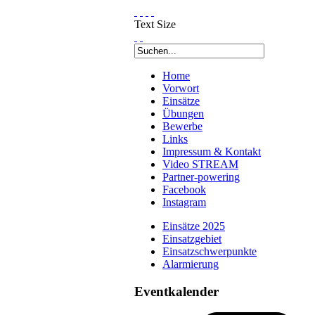
Text Size
Home
Vorwort
Einsätze
Übungen
Bewerbe
Links
Impressum & Kontakt
Video STREAM
Partner-powering
Facebook
Instagram
Einsätze 2025
Einsatzgebiet
Einsatzschwerpunkte
Alarmierung
Eventkalender