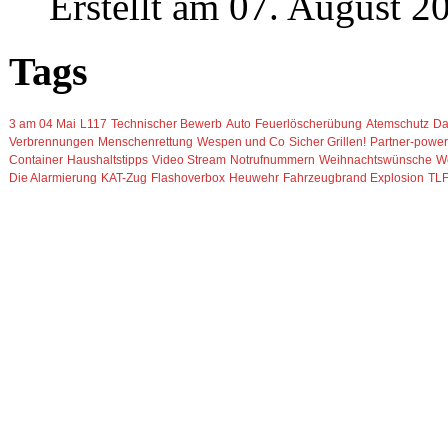
Erstellt am 07. August 2
Tags
3 am 04 Mai
L117
Technischer Bewerb
Auto
Feuerlöscherübung
Atemschutz
Da
Verbrennungen
Menschenrettung
Wespen und Co
Sicher Grillen!
Partner-power
Container
Haushaltstipps
Video Stream
Notrufnummern
Weihnachtswünsche
W
Die Alarmierung
KAT-Zug
Flashoverbox
Heuwehr
Fahrzeugbrand
Explosion
TLF