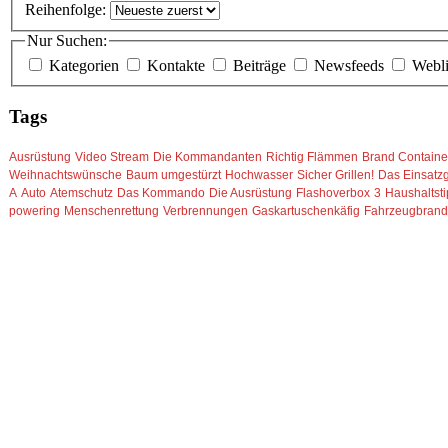
Reihenfolge:
Nur Suchen:
Kategorien
Kontakte
Beiträge
Newsfeeds
Webl
Tags
Ausrüstung
Video Stream
Die Kommandanten
Richtig Flämmen
Brand Containe
Weihnachtswünsche
Baum umgestürzt
Hochwasser
Sicher Grillen!
Das Einsatzg
A
Auto
Atemschutz
Das Kommando
Die Ausrüstung
Flashoverbox
3
Haushaltst
powering
Menschenrettung
Verbrennungen
Gaskartuschenkäfig
Fahrzeugbran