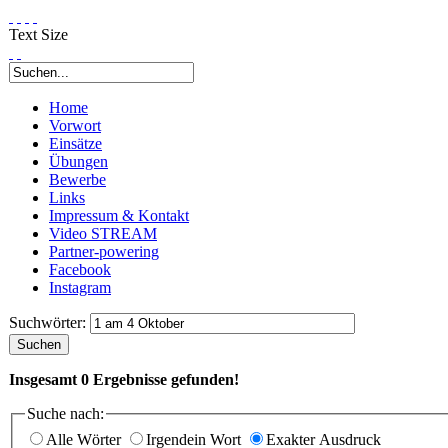
Text Size
Home
Vorwort
Einsätze
Übungen
Bewerbe
Links
Impressum & Kontakt
Video STREAM
Partner-powering
Facebook
Instagram
Suchwörter:
Suchen
Insgesamt
0
Ergebnisse gefunden!
Suche nach:
Alle Wörter
Irgendein Wort
Exakter Ausdruck