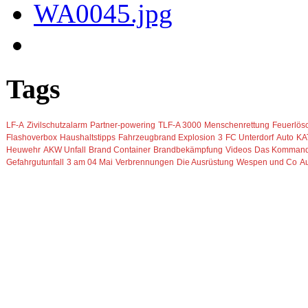
Tags
LF-A
Zivilschutzalarm
Partner-powering
TLF-A 3000
Menschenrettung
Feuerlös
Flashoverbox
Haushaltstipps
Fahrzeugbrand
Explosion
3
FC Unterdorf
Auto
KA
Heuwehr
AKW Unfall
Brand Container
Brandbekämpfung
Videos
Das Komman
Gefahrgutunfall
3 am 04 Mai
Verbrennungen
Die Ausrüstung
Wespen und Co
A