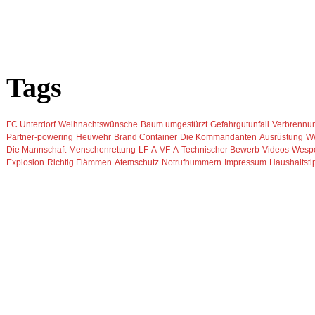
Tags
FC Unterdorf
Weihnachtswünsche
Baum umgestürzt
Gefahrgutunfall
Verbrennu
Partner-powering
Heuwehr
Brand Container
Die Kommandanten
Ausrüstung
We
Die Mannschaft
Menschenrettung
LF-A
VF-A
Technischer Bewerb
Videos
Wesp
Explosion
Richtig Flämmen
Atemschutz
Notrufnummern
Impressum
Haushaltsti