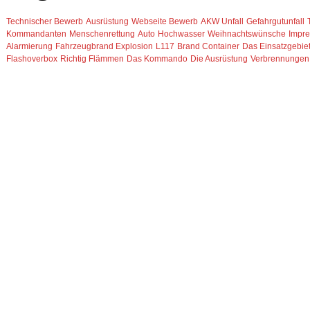
Technischer Bewerb
Ausrüstung
Webseite Bewerb
AKW Unfall
Gefahrgutunfall
Kommandanten
Menschenrettung
Auto
Hochwasser
Weihnachtswünsche
Impr
Alarmierung
Fahrzeugbrand
Explosion
L117
Brand Container
Das Einsatzgebie
Flashoverbox
Richtig Flämmen
Das Kommando
Die Ausrüstung
Verbrennungen