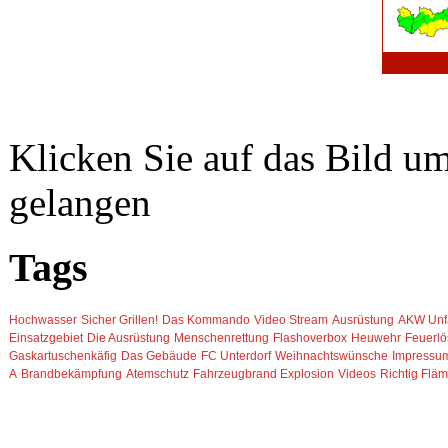
Klicken Sie auf das Bild u
gelangen
Tags
Hochwasser
Sicher Grillen!
Das Kommando
Video Stream
Ausrüstung
AKW Unfa
Einsatzgebiet
Die Ausrüstung
Menschenrettung
Flashoverbox
Heuwehr
Feuerl
Gaskartuschenkäfig
Das Gebäude
FC Unterdorf
Weihnachtswünsche
Impressu
A
Brandbekämpfung
Atemschutz
Fahrzeugbrand
Explosion
Videos
Richtig Flä