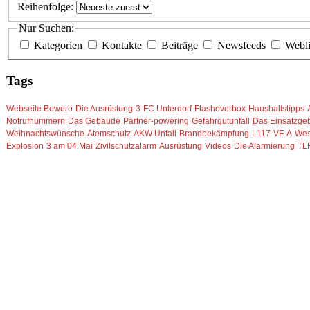
Reihenfolge:
Nur Suchen:
Kategorien
Kontakte
Beiträge
Newsfeeds
Webl
Tags
Webseite Bewerb
Die Ausrüstung
3
FC Unterdorf
Flashoverbox
Haushaltstipps
Notrufnummern
Das Gebäude
Partner-powering
Gefahrgutunfall
Das Einsatzgeb
Weihnachtswünsche
Atemschutz
AKW Unfall
Brandbekämpfung
L117
VF-A
Wes
Explosion
3 am 04 Mai
Zivilschutzalarm
Ausrüstung
Videos
Die Alarmierung
TL