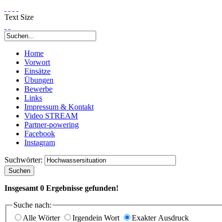
Text Size
Home
Vorwort
Einsätze
Übungen
Bewerbe
Links
Impressum & Kontakt
Video STREAM
Partner-powering
Facebook
Instagram
Suchwörter:
Suchen
Insgesamt
0
Ergebnisse gefunden!
Suche nach:
Alle Wörter
Irgendein Wort
Exakter Ausdruck