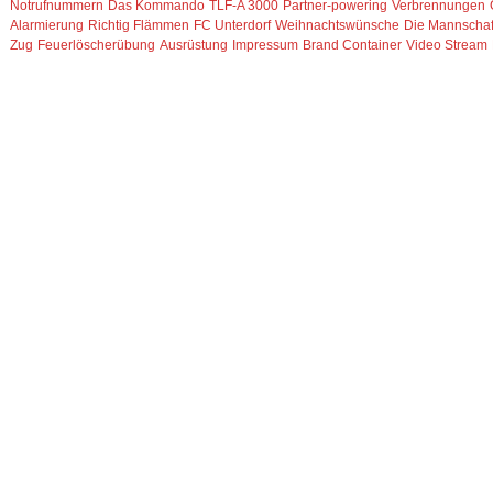
Notrufnummern
Das Kommando
TLF-A 3000
Partner-powering
Verbrennungen
Alarmierung
Richtig Flämmen
FC Unterdorf
Weihnachtswünsche
Die Mannschaf
Zug
Feuerlöscherübung
Ausrüstung
Impressum
Brand Container
Video Stream