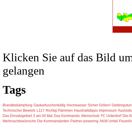
Klicken Sie auf das Bild u
gelangen
Tags
Brandbekämpfung
Gaskartuschenkäfig
Hochwasser
Sicher Grillen!
Gefahrgutunf
Technischer Bewerb
L117
Richtig Flämmen
Haushaltstipps
Impressum
Ausrüst
Das Einsatzgebiet
3 am 04 Mai
Das Kommando
Atemschutz
FC Unterdorf
Die A
Weihnachtswünsche
Die Kommandanten
Partner-powering
AKW Unfall
Feuerl